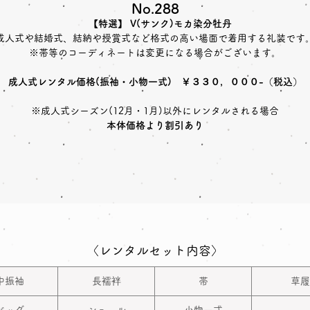
No.288
【特選】 V(サンク)モカ染分牡丹
成人式や結婚式、結納や授賞式など格式の高い場面で着用する礼装です
※帯等のコーディネートは変更になる場合がございます。
成人式レンタル価格(振袖・小物一式) ￥３３０，０００-（税込）
※成人式シーズン(12月・1月)以外にレンタルされる場合
本体価格より割引あり
〈レンタルセット内容〉
中振袖
長襦袢
帯
草履