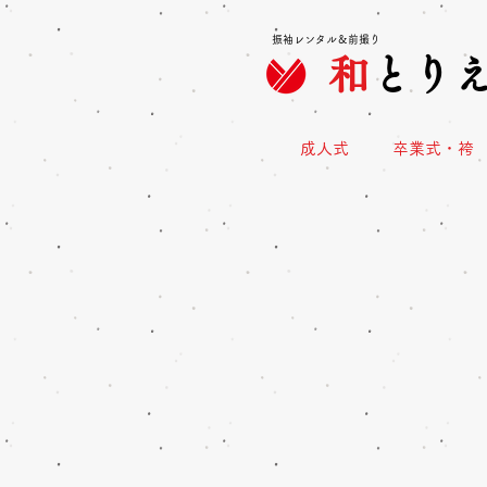
振袖レンタル＆前撮り
和
とり
成人式
卒業式・袴