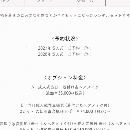
バッグ
ショール
小物一式
袖を着るのに必要な小物などが全てセットになったレンタルセットです
〈予約状況〉
2027年成人式 ご予約：◎可
2028年成人式 ご予約：◎可
〈オプション料金〉
A 成人式当日 着付け＆ヘアメイク
追加￥33,000
-(税込)
B 当日成人式写真撮影 (着付け＆ヘアメイク付)
2カット 六切写真台紙仕上げ ￥74,800
-(税込)～
 前撮り写真撮影 (着付け＆ヘアメイク付)＋成人式当日 着付け＆ヘアメ
3カット 六切写真台紙仕上げ ￥110,000
-(税込) ～