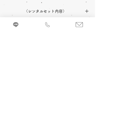
〈レンタルセット内容〉
中振袖
長襦袢
帯
草履
〈予約状況〉
2027年成人式 ご予約：◎可
バッグ
ショール
小物一式
〈オプション料金〉
2028年成人式 ご予約：◎可
A 成人式当日 着付け＆ヘアメイク
振袖を着るのに必要な小物などが全てセット
追加￥33,000
-(税込)
になったレンタルセットです。
来店・試着ご予約
B 当日成人式写真撮影 (着付け＆ヘアメイ
ク付)
2カット 六切写真台紙仕上げ ￥74,800
-(税
込)～
C 前撮り写真撮影 (着付け＆ヘアメイク付)
＋成人式当日 着付け＆ヘアメイク
3カット 六切写真台紙仕上げ ￥110,000
-(税
込) ～
京都・振袖レンタル＆前撮り「和とりえ」
603-8053 京都府京都市北区上賀茂岩ケ垣内町96 エヌプラド2F