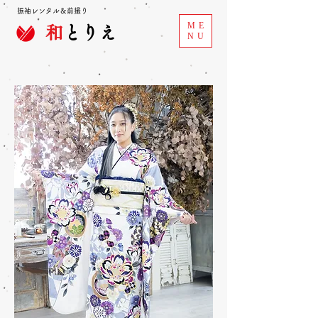
振袖レンタル＆前撮り
ME
和
とりえ
NU