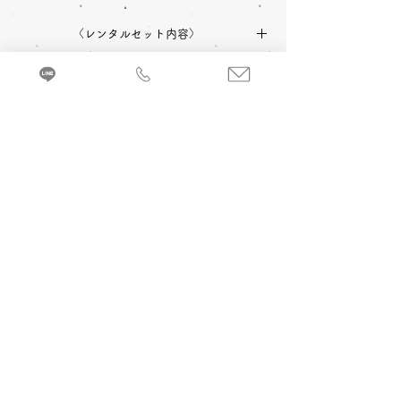
〈レンタルセット内容〉
中振袖
長襦袢
帯
草履
〈予約状況〉
2027年成人式 ご予約：◎可
バッグ
ショール
小物一式
〈オプション料金〉
2028年成人式 ご予約：◎可
A 成人式当日 着付け＆ヘアメイク
振袖を着るのに必要な小物などが全てセット
追加￥33,000
-(税込)
になったレンタルセットです。
来店・試着ご予約
B 当日成人式写真撮影 (着付け＆ヘアメイ
ク付)
2カット 六切写真台紙仕上げ ￥74,800
-(税
込)～
C 前撮り写真撮影 (着付け＆ヘアメイク付)
＋成人式当日 着付け＆ヘアメイク
3カット 六切写真台紙仕上げ ￥110,000
-(税
込) ～
京都・振袖レンタル＆前撮り「和とりえ」
603-8053 京都府京都市北区上賀茂岩ケ垣内町96 エヌプラド2F