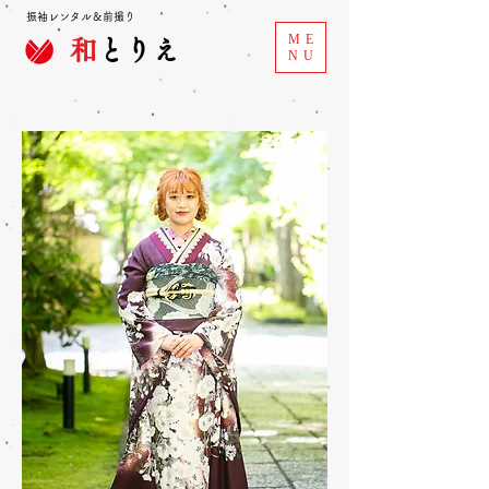
振袖レンタル＆前撮り
ME
和
とりえ
NU