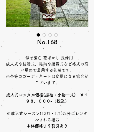
No.168
似せ紫白 花ぼかし 長伸用
成人式や結婚式、結納や授賞式など格式の高
い場面で着用する礼装です。
※帯等のコーディネートは変更になる場合が
ございます。
成人式レンタル価格(振袖・小物一式) ￥１
９８，０００-（税込）
※成人式シーズン(12月・1月)以外にレンタ
ルされる場合
本体価格より割引あり