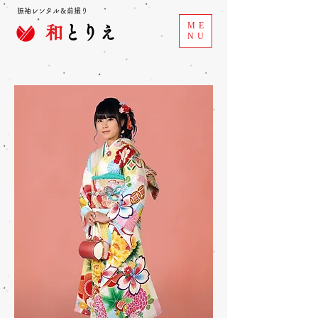
振袖レンタル＆前撮り
ME
和
とりえ
NU