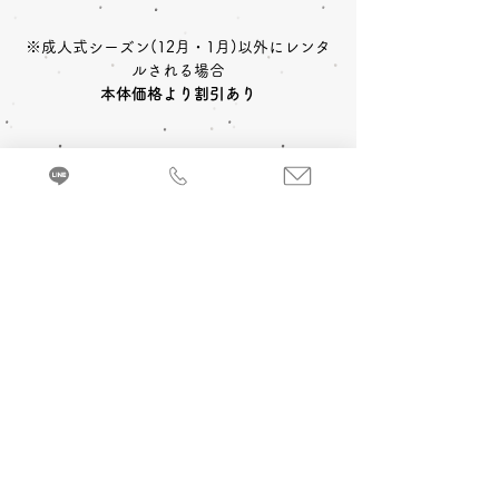
※成人式シーズン(12月・1月)以外にレンタ
ルされる場合
本体価格より割引あり
〈レンタルセット内容〉
中振袖
長襦袢
帯
草履
〈予約状況〉
2027年成人式 ご予約：◎可
バッグ
ショール
小物一式
〈オプション料金〉
2028年成人式 ご予約：◎可
A 成人式当日 着付け＆ヘアメイク
振袖を着るのに必要な小物などが全てセット
追加￥33,000
-(税込)
になったレンタルセットです。
来店・試着ご予約
B 当日成人式写真撮影 (着付け＆ヘアメイ
ク付)
2カット 六切写真台紙仕上げ ￥74,800
-(税
込)～