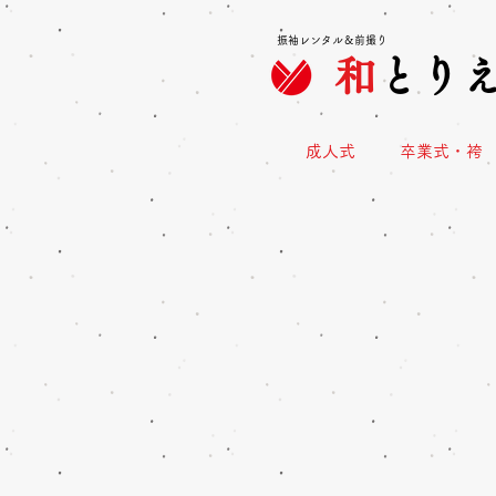
振袖レンタル＆前撮り
和
とり
成人式
卒業式・袴