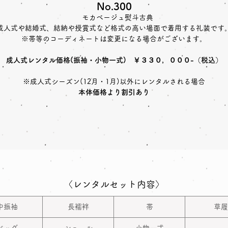
No.300
モカベージュ熨斗古典
成人式や結婚式、結納や授賞式など格式の高い場面で着用する礼装です
※帯等のコーディネートは変更になる場合がございます。
成人式レンタル価格(振袖・小物一式) ￥３３０，０００-（税込）
※成人式シーズン(12月・1月)以外にレンタルされる場合
本体価格より割引あり
〈レンタルセット内容〉
中振袖
長襦袢
帯
草履