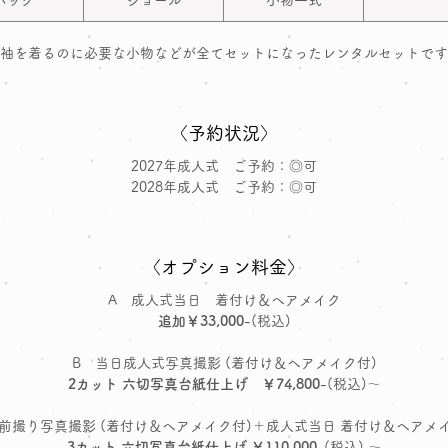
バッグ
ショール
小物一式
袖を着るのに必要な小物などが全てセットになったレンタルセットです
〈予約状況〉
2027年成人式 ご予約：◎可
2028年成人式 ご予約：◎可
〈オプション料金〉
A 成人式当日 着付け＆ヘアメイク
追加￥33,000
-(税込)
B 当日成人式写真撮影 (着付け＆ヘアメイク付)
2カット 六切写真台紙仕上げ ￥74,800
-(税込)～
 前撮り写真撮影 (着付け＆ヘアメイク付)＋成人式当日 着付け＆ヘアメ
3カット 六切写真台紙仕上げ ￥110,000
-(税込) ～