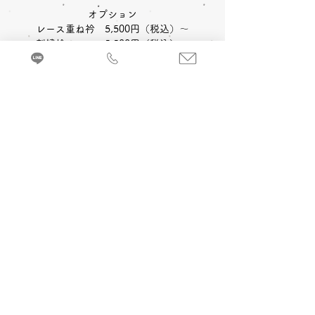
オプション
レース重ね衿 5,500円（税込）～
刺繍衿 5,500円（税込）～
〈オプション料金〉
A 卒業式当日 着付け＆ヘアメイク
追加￥17,600
-(税込)~
来店・試着ご予約
B 当日卒業式写真撮影 (着付け＆ヘアメイ
ク付)
1カット 六切写真台紙仕上げ ￥37,400-(税
込) ～
C 前撮り写真撮影 (着付け＆ヘアメイク付)
＋卒業式当日 着付け＆ヘアメイク
1カット 六切写真台紙仕上げ ￥55,000
-(税
込) ～
京都・振袖レンタル＆前撮り「和とりえ」
603-8053 京都府京都市北区上賀茂岩ケ垣内町96 エヌプラド2F