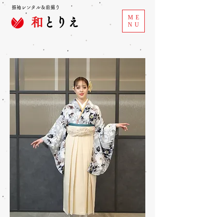
振袖レンタル＆前撮り
ME
和
とりえ
NU