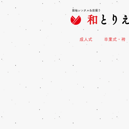
振袖レンタル＆前撮り
和
とり
成人式
卒業式・袴