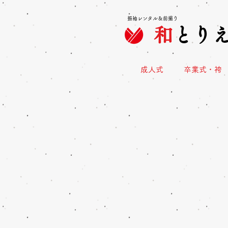
振袖レンタル＆前撮り
和
とり
成人式
卒業式・袴