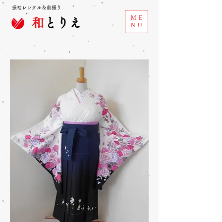
振袖レンタル＆前撮り
ME
和
とりえ
NU