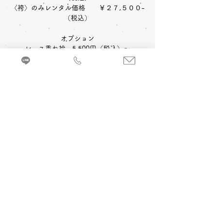
〈袴〉のみレンタル価格 ￥２７,５００-
（税込）
オプション
レース重ね衿 5,500円（税込）～
刺繍衿 5,500円（税込）～
〈オプション料金〉
A 卒業式当日 着付け＆ヘアメイク
追加￥17,600
-(税込)~
来店・試着ご予約
B 当日卒業式写真撮影 (着付け＆ヘアメイ
ク付)
1カット 六切写真台紙仕上げ ￥37,400-(税
込) ～
C 前撮り写真撮影 (着付け＆ヘアメイク付)
＋卒業式当日 着付け＆ヘアメイク