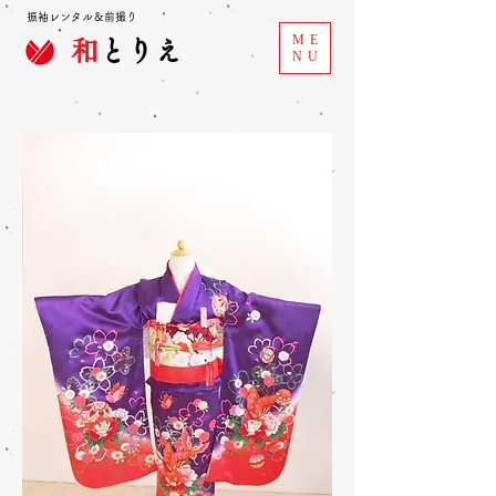
振袖レンタル＆前撮り
ME
和
とりえ
NU