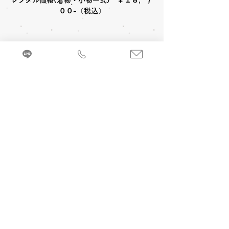
レンタル価格(着物・小物一式) ￥１８，７
００-（税込）
〈レンタルセット内容〉
着物
帯
草履
足袋
〈オプション料金〉
A 七五三お参り当日 着付け＆ヘアメイク
小物一式
箱せこ
バッグ
髪飾
３歳女の子(被布)￥6,600-
(税込)
３歳女
の子(帯姿)￥7,700-
(税込)
来店・試着ご予約
7歳女の子￥8,800-
(税込)
３・５歳男の
七五三お参り衣裳(着物 帯姿)を着るのに必
子￥5,500-
(税込)
要な小物などが全てセットになったレンタル
セットです。
B 当日七五三写真撮影 (着付け＆ヘアメイ
ク別途)
1カット 六切写真台紙仕上げ
￥
19,800
-(税
込) ～
C 前撮り写真撮影 (着付け＆ヘアメイク付)
京都・振袖レンタル＆前撮り「和とりえ」