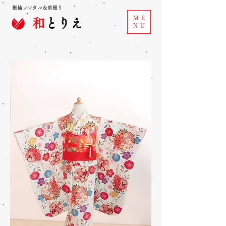
振袖レンタル＆前撮り
ME
和
とりえ
NU