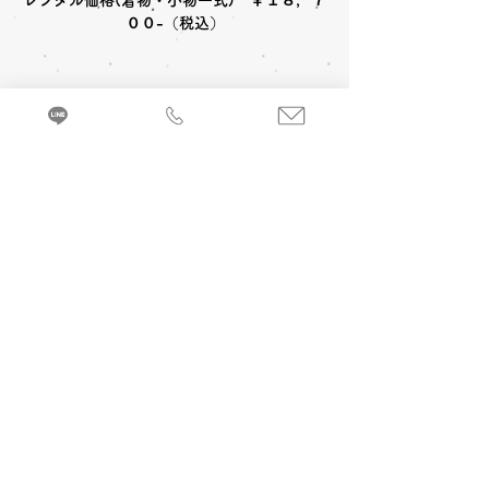
レンタル価格(着物・小物一式) ￥１８，７
００-（税込）
〈レンタルセット内容〉
着物
帯
草履
足袋
〈オプション料金〉
A 七五三お参り当日 着付け＆ヘアメイク
小物一式
箱せこ
バッグ
髪飾
３歳女の子(被布)￥6,600-
(税込)
３歳女
の子(帯姿)￥7,700-
(税込)
来店・試着ご予約
7歳女の子￥8,800-
(税込)
３・５歳男の
七五三お参り衣裳(着物 帯姿)を着るのに必
子￥5,500-
(税込)
要な小物などが全てセットになったレンタル
セットです。
B 当日七五三写真撮影 (着付け＆ヘアメイ
ク別途)
1カット 六切写真台紙仕上げ
￥
19,800
-(税
込) ～
C 前撮り写真撮影 (着付け＆ヘアメイク付)
京都・振袖レンタル＆前撮り「和とりえ」