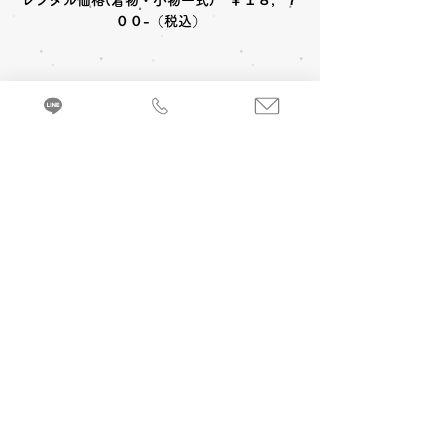
レンタル価格(着物・小物一式) ￥１８，７
００-（税込）
〈レンタルセット内容〉
着物
帯
草履
足袋
〈オプション料金〉
A 七五三お参り当日 着付け＆ヘアメイク
小物一式
箱せこ
バッグ
髪飾
３歳女の子(被布)￥6,600-
(税込)
３歳女
の子(帯姿)￥7,700-
(税込)
来店・試着ご予約
7歳女の子￥8,800-
(税込)
３・５歳男の
七五三お参り衣裳(着物 帯姿)を着るのに必
子￥5,500-
(税込)
要な小物などが全てセットになったレンタル
セットです。
B 当日七五三写真撮影 (着付け＆ヘアメイ
ク別途)
1カット 六切写真台紙仕上げ
￥
19,800
-(税
込) ～
C 前撮り写真撮影 (着付け＆ヘアメイク付)
京都・振袖レンタル＆前撮り「和とりえ」