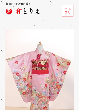
振袖レンタル＆前撮り
ME
和
とりえ
NU