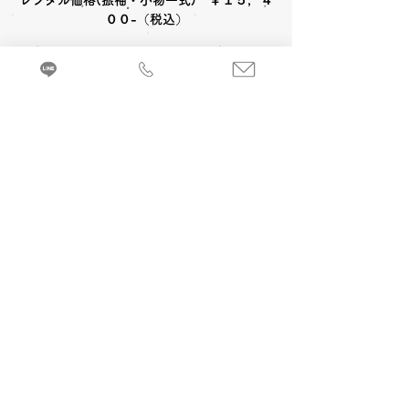
レンタル価格(振袖・小物一式) ￥１５，４
００-（税込）
〈レンタルセット内容〉
被布コート
草履
足袋
〈オプション料金〉
A 七五三お参り当日 着付け＆ヘアメイク
バッグ
髪飾
３歳女の子(被布)￥6,600-
(税込)
３歳女
の子(帯姿)￥7,700-
(税込)
来店・試着ご予約
7歳女の子￥8,800-
(税込)
３・５歳男の
七五三お参り衣裳(被布コート)を着るのに必
子￥5,500-
(税込)
要な小物などが全てセットになったレンタル
セットです。
B 当日七五三写真撮影 (着付け＆ヘアメイ
ク別途)
1カット 六切写真台紙仕上げ
￥
19,800
-(税
込) ～
C 前撮り写真撮影 (着付け＆ヘアメイク付)
京都・振袖レンタル＆前撮り「和とりえ」
撮影30カット・データ10カットDVDお渡し
603-8053 京都府京都市北区上賀茂岩ケ垣内町96 エヌプラド2F
1カットフォトフレーム仕上げ ￥38,500
-(税