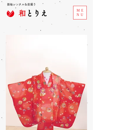
振袖レンタル＆前撮り
ME
和
とりえ
NU