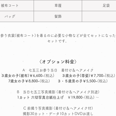
被布コート
草履
足袋
バッグ
髪飾
参り衣裳(被布コート)を着るのに必要な小物などが全てセットになっ
セットです。
〈オプション料金〉
A 七五三お参り当日 着付け＆ヘアメイク
３歳女の子(被布)￥6,600-
(税込)
３歳女の子(帯姿)￥7,700-
(税込)
7歳女の子￥8,800-
(税込)
３・５歳男の子￥5,500-
(税込)
B 当日七五三写真撮影 (着付け＆ヘアメイク別途)
1カット 六切写真台紙仕上げ
￥
19,800
-(税込) ～
C 前撮り写真撮影 (着付け＆ヘアメイク付)
撮影30カット・データ10カットDVDお渡し