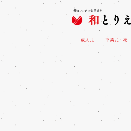
振袖レンタル＆前撮り
和
とり
成人式
卒業式・袴