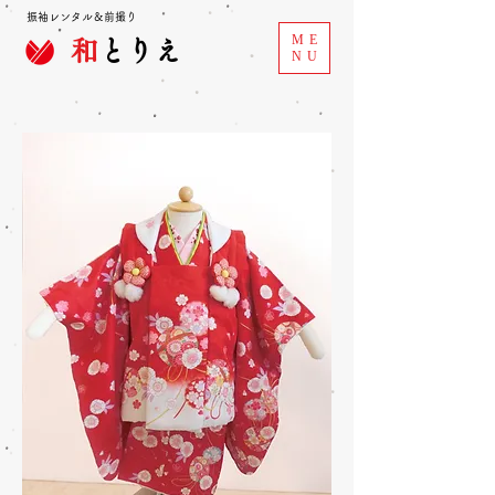
振袖レンタル＆前撮り
ME
和
とりえ
NU