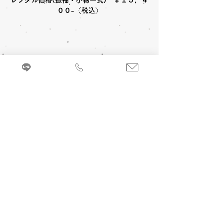
レンタル価格(振袖・小物一式) ￥１５，４
００-（税込）
〈レンタルセット内容〉
被布コート
草履
足袋
〈オプション料金〉
A 七五三お参り当日 着付け＆ヘアメイク
バッグ
髪飾
３歳女の子(被布)￥6,600-
(税込)
３歳女
の子(帯姿)￥7,700-
(税込)
来店・試着ご予約
7歳女の子￥8,800-
(税込)
３・５歳男の
七五三お参り衣裳(被布コート)を着るのに必
子￥5,500-
(税込)
要な小物などが全てセットになったレンタル
セットです。
B 当日七五三写真撮影 (着付け＆ヘアメイ
ク別途)
1カット 六切写真台紙仕上げ
￥
19,800
-(税
込) ～