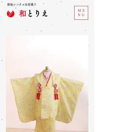
振袖レンタル＆前撮り
ME
和
とりえ
NU