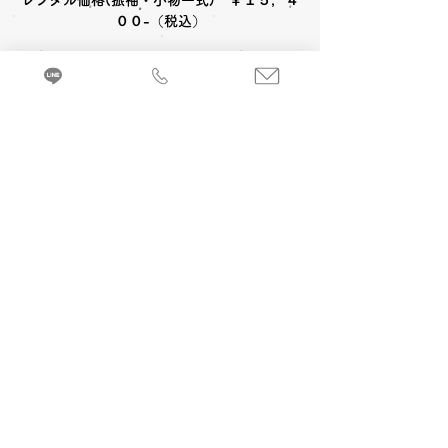
レンタル価格(振袖・小物一式) ￥１５，４
００-（税込）
〈レンタルセット内容〉
被布コート
草履
足袋
〈オプション料金〉
A 七五三お参り当日 着付け＆ヘアメイク
バッグ
髪飾
３歳女の子(被布)￥6,600-
(税込)
３歳女
の子(帯姿)￥7,700-
(税込)
来店・試着ご予約
7歳女の子￥8,800-
(税込)
３・５歳男の
七五三お参り衣裳(被布コート)を着るのに必
子￥5,500-
(税込)
要な小物などが全てセットになったレンタル
セットです。
B 当日七五三写真撮影 (着付け＆ヘアメイ
ク別途)
1カット 六切写真台紙仕上げ
￥
19,800
-(税
込) ～
C 前撮り写真撮影 (着付け＆ヘアメイク付)
京都・振袖レンタル＆前撮り「和とりえ」
撮影30カット・データ10カットDVDお渡し
603-8053 京都府京都市北区上賀茂岩ケ垣内町96 エヌプラド2F
1カットフォトフレーム仕上げ ￥38,500
-(税