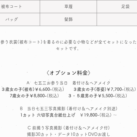
被布コート
草履
足袋
バッグ
髪飾
参り衣裳(被布コート)を着るのに必要な小物などが全てセットになっ
セットです。
〈オプション料金〉
A 七五三お参り当日 着付け＆ヘアメイク
３歳女の子(被布)￥6,600-
(税込)
３歳女の子(帯姿)￥7,700-
(税込)
7歳女の子￥8,800-
(税込)
３・５歳男の子￥5,500-
(税込)
B 当日七五三写真撮影 (着付け＆ヘアメイク別途)
1カット 六切写真台紙仕上げ
￥
19,800
-(税込) ～
C 前撮り写真撮影 (着付け＆ヘアメイク付)
撮影30カット・データ10カットDVDお渡し