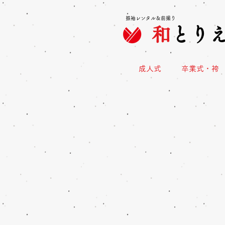
振袖レンタル＆前撮り
和
とり
成人式
卒業式・袴