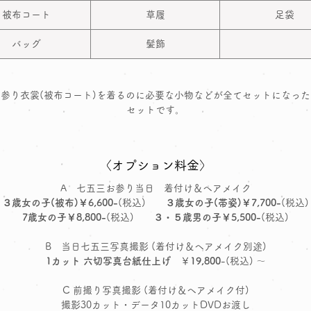
被布コート
草履
足袋
バッグ
髪飾
参り衣裳(被布コート)を着るのに必要な小物などが全てセットになっ
セットです。
〈オプション料金〉
A 七五三お参り当日 着付け＆ヘアメイク
３歳女の子(被布)￥6,600-
(税込)
３歳女の子(帯姿)￥7,700-
(税込)
7歳女の子￥8,800-
(税込)
３・５歳男の子￥5,500-
(税込)
B 当日七五三写真撮影 (着付け＆ヘアメイク別途)
1カット 六切写真台紙仕上げ
￥
19,800
-(税込) ～
C 前撮り写真撮影 (着付け＆ヘアメイク付)
撮影30カット・データ10カットDVDお渡し