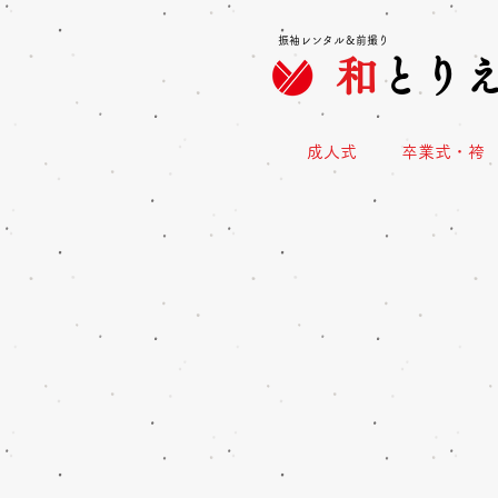
振袖レンタル＆前撮り
和
とり
成人式
卒業式・袴