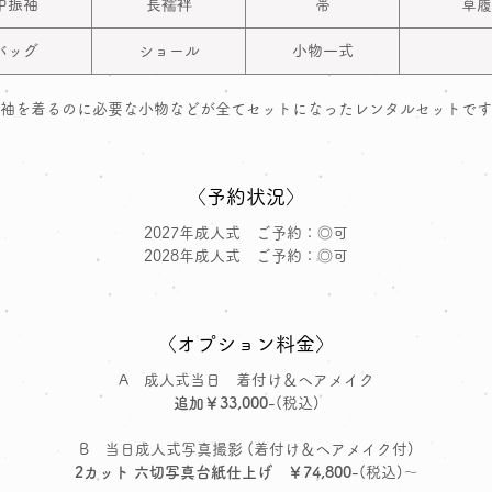
中振袖
長襦袢
帯
草履
バッグ
ショール
小物一式
袖を着るのに必要な小物などが全てセットになったレンタルセットです
〈予約状況〉
2027年成人式 ご予約：◎可
2028年成人式 ご予約：◎可
〈オプション料金〉
A 成人式当日 着付け＆ヘアメイク
追加￥33,000
-(税込)
B 当日成人式写真撮影 (着付け＆ヘアメイク付)
2カット 六切写真台紙仕上げ ￥74,800
-(税込)～