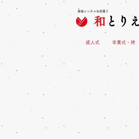
振袖レンタル＆前撮り
和
とり
成人式
卒業式・袴