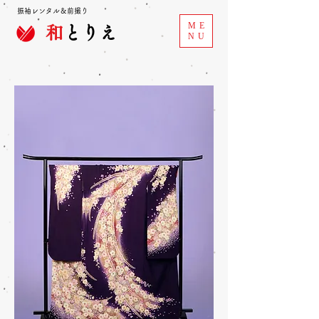
振袖レンタル＆前撮り
ME
和
とりえ
NU