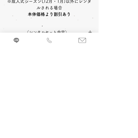
※成人式シーズン(12月・1月)以外にレンタ
ルされる場合
本体価格より割引あり
〈レンタルセット内容〉
中振袖
長襦袢
帯
草履
〈予約状況〉
2027年成人式 ご予約：◎可
バッグ
ショール
小物一式
〈オプション料金〉
2028年成人式 ご予約：◎可
A 成人式当日 着付け＆ヘアメイク
振袖を着るのに必要な小物などが全てセット
追加￥33,000
-(税込)
になったレンタルセットです。
来店・試着ご予約
B 当日成人式写真撮影 (着付け＆ヘアメイ
ク付)
2カット 六切写真台紙仕上げ ￥74,800
-(税
込)～
C 前撮り写真撮影 (着付け＆ヘアメイク付)
＋成人式当日 着付け＆ヘアメイク