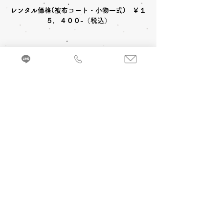
レンタル価格(被布コート・小物一式) ￥１
５，４００-（税込）
〈レンタルセット内容〉
被布コート
草履
足袋
〈オプション料金〉
A 七五三お参り当日 着付け＆ヘアメイク
バッグ
髪飾
３歳女の子(被布)￥6,600-
(税込)
３歳女
の子(帯姿)￥7,700-
(税込)
来店・試着ご予約
7歳女の子￥8,800-
(税込)
３・５歳男の
七五三お参り衣裳(被布コート)を着るのに必
子￥5,500-
(税込)
要な小物などが全てセットになったレンタル
セットです。
B 当日七五三写真撮影 (着付け＆ヘアメイ
ク別途)
1カット 六切写真台紙仕上げ
￥
19,800
-(税
込) ～