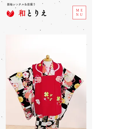
振袖レンタル＆前撮り
ME
和
とりえ
NU