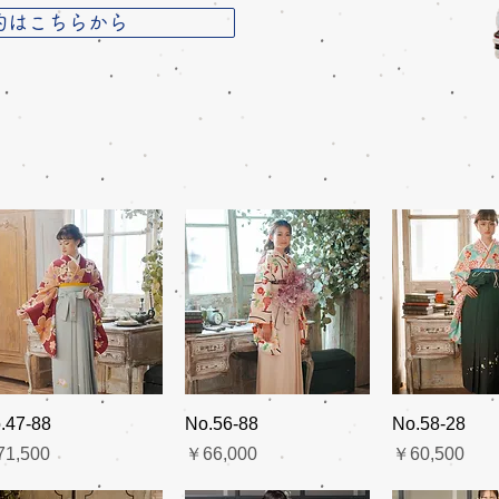
約はこちらから
.47-88
No.56-88
No.58-28
格
価格
価格
1,500
￥66,000
￥60,500