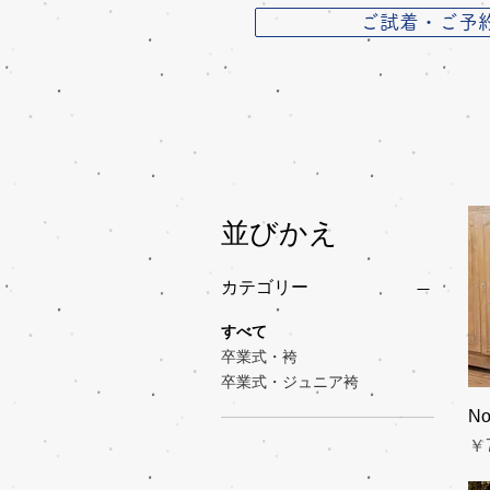
ご試着・ご予
並びかえ
カテゴリー
すべて
卒業式・袴
卒業式・ジュニア袴
No
価
￥7