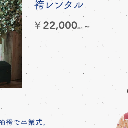
袴レンタル
￥22,000
～
(
税込)
袖袴で卒業式。