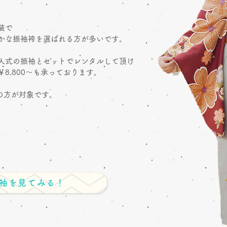
装で
かな振袖袴を選ばれる方が多いです。
人式の振袖とセットでレンタルして頂け
8,8
00～も
​承っております。
満の方が対象です。
袖を見てみる！