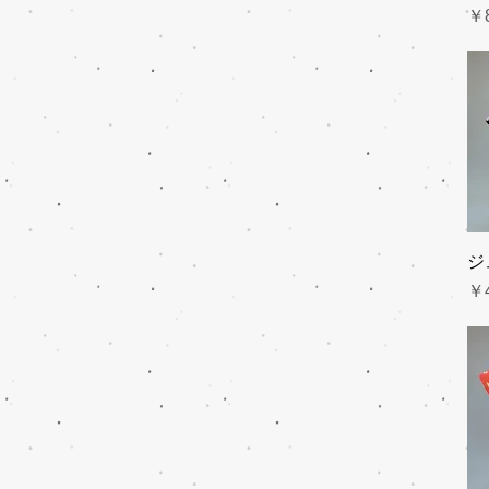
価
￥8
ジ
価
￥4