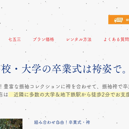
え
七五三
プラン価格
レンタル方法
よくある質問
高校・大学の卒業式は袴姿で
！！豊富な振袖コレクションに袴を合わせて、振袖袴で卒
店は
近隣に多数の大学＆地下鉄駅から徒歩2分でお
組み合わせ自由！卒業式・袴