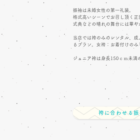
振袖は未婚女性の第一礼装。
格式高いシーンでお召し頂く正
式典などの晴れの舞台には華や
当店では袴のみのレンタル、成
る
​プラン。
女袴：お着付けのみ￥
​ジュニア袴は身長150ｃｍ未
袴に合わせる振