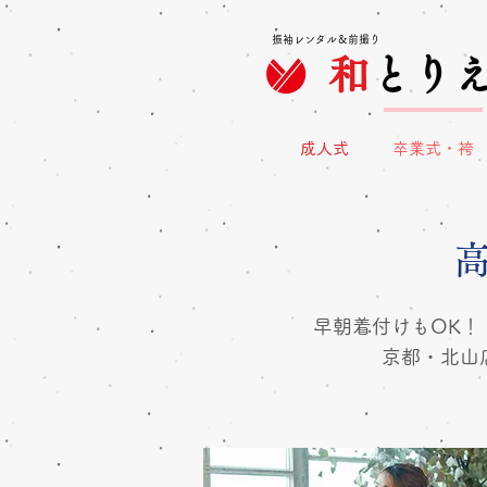
振袖レンタル＆前撮り
和
とり
成人式
卒業式・袴
早朝着付けもOK
京都・北山