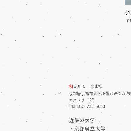
ジ
価
￥6
和
とりえ 北山店
京都府京都市北区上賀茂岩ケ垣内
エヌプラド2F
​TEL:075-723-5858
近隣の大学
・京都府立大学