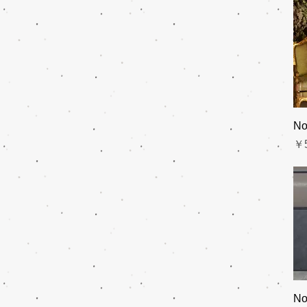
No
価
￥5
No