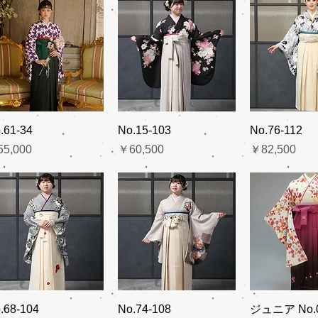
.61-34
No.15-103
No.76-112
格
価格
価格
5,000
￥60,500
￥82,500
.68-104
No.74-108
ジュニア No.0