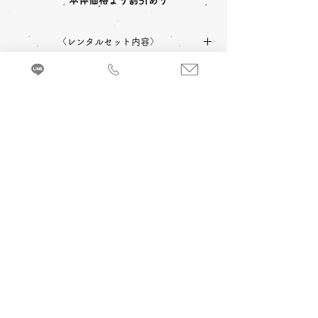
本体価格より割引あり
〈レンタルセット内容〉
中振袖(長伸
長襦袢
帯
草
〈予約状況〉
用)
履
2027年成人式 ご予約：◎可
〈オプション料金〉
2028年成人式 ご予約：◎可
バッグ
ショー
小物一
ル
式
A 成人式当日 着付け＆ヘアメイク
追加￥33,000
-(税込)
来店・試着ご予約
《振袖サイズ表記について》
B 当日成人式写真撮影 (着付け＆ヘアメイ
長伸用…身長165cm以上の方に無理なくお召
ク付)
し頂けるサイズです
2カット 六切写真台紙仕上げ ￥74,800
-(税
込)～
振袖を着るのに必要なものがすべてセットに
なったベーシックレンタルセットです。
C 前撮り写真撮影 (着付け＆ヘアメイク付)
＋成人式当日 着付け＆ヘアメイク
3カット 六切写真台紙仕上げ ￥110,000
-(税
込) ～
京都・振袖レンタル＆前撮り「和とりえ」