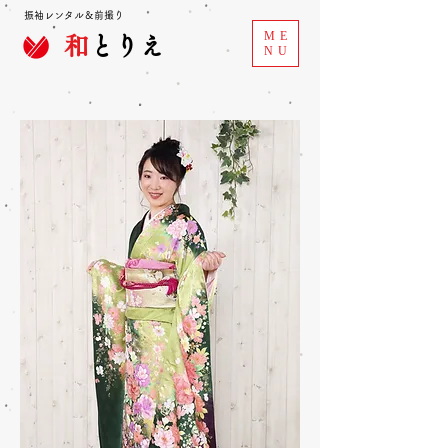
振袖レンタル＆前撮り
ME
和
とりえ
NU