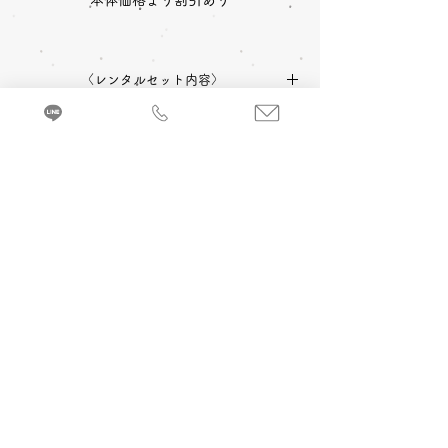
本体価格より割引あり
〈レンタルセット内容〉
中振袖
長襦袢
帯
草履
〈予約状況〉
2027年成人式 ご予約：◎可
バッグ
ショール
小物一式
〈オプション料金〉
2028年成人式 ご予約：◎可
A 成人式当日 着付け＆ヘアメイク
振袖を着るのに必要な小物などが全てセット
追加￥33,000
-(税込)
になったレンタルセットです。
来店・試着ご予約
B 当日成人式写真撮影 (着付け＆ヘアメイ
ク付)
2カット 六切写真台紙仕上げ ￥74,800
-(税
込)～
C 前撮り写真撮影 (着付け＆ヘアメイク付)
＋成人式当日 着付け＆ヘアメイク
3カット 六切写真台紙仕上げ ￥110,000
-(税