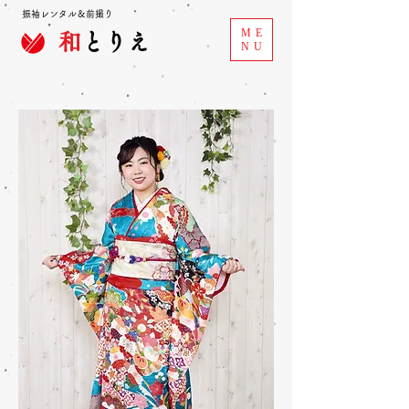
振袖レンタル＆前撮り
ME
和
とりえ
NU