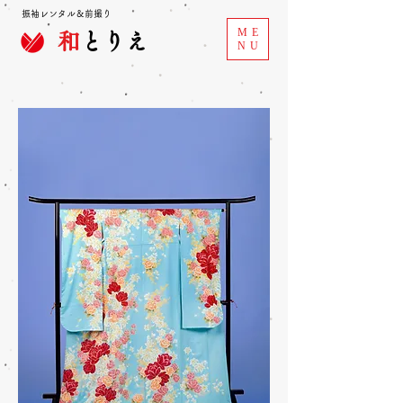
振袖レンタル＆前撮り
ME
和
とりえ
NU