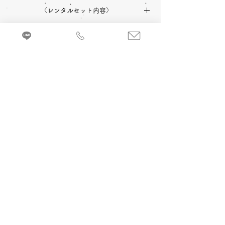
〈レンタルセット内容〉
中振袖
長襦袢
帯
草履
〈予約状況〉
2027年成人式 ご予約：◎可
バッグ
ショール
小物一式
〈オプション料金〉
2028年成人式 ご予約：◎可
A 成人式当日 着付け＆ヘアメイク
振袖を着るのに必要な小物などが全てセット
追加￥33,000
-(税込)
になったレンタルセットです。
来店・試着ご予約
B 当日成人式写真撮影 (着付け＆ヘアメイ
ク付)
2カット 六切写真台紙仕上げ ￥74,800
-(税
込)～
C 前撮り写真撮影 (着付け＆ヘアメイク付)
＋成人式当日 着付け＆ヘアメイク
3カット 六切写真台紙仕上げ ￥110,000
-(税
込) ～
京都・振袖レンタル＆前撮り「和とりえ」
603-8053 京都府京都市北区上賀茂岩ケ垣内町96 エヌプラド2F