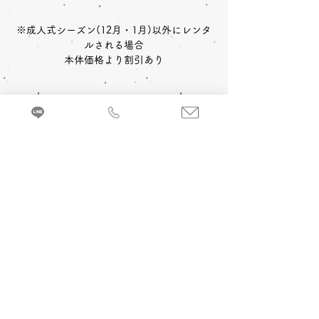
※成人式シーズン(12月・1月)以外にレンタ
ルされる場合
本体価格より割引あり
〈レンタルセット内容〉
中振袖
長襦袢
帯
草履
〈予約状況〉
2027年成人式 ご予約：◎可
バッグ
ショール
小物一式
〈オプション料金〉
2028年成人式 ご予約：◎可
A 成人式当日 着付け＆ヘアメイク
振袖を着るのに必要な小物などが全てセット
追加￥33,000
-(税込)
になったレンタルセットです。
来店・試着ご予約
B 当日成人式写真撮影 (着付け＆ヘアメイ
ク付)
2カット 六切写真台紙仕上げ ￥74,800
-(税
込)～