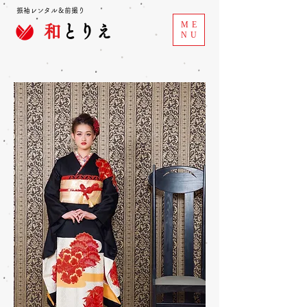
振袖レンタル＆前撮り
ME
和
とりえ
NU