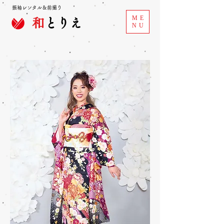
振袖レンタル＆前撮り
ME
和
とりえ
NU