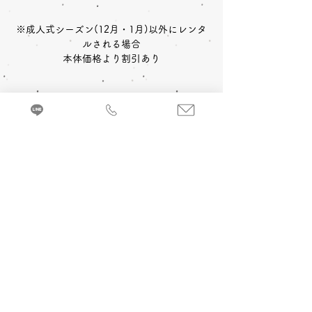
※成人式シーズン(12月・1月)以外にレンタ
ルされる場合
本体価格より割引あり
〈レンタルセット内容〉
中振袖
長襦袢
帯
草履
〈予約状況〉
2027年成人式 ご予約：◎可
バッグ
ショール
小物一式
〈オプション料金〉
2028年成人式 ご予約：◎可
A 成人式当日 着付け＆ヘアメイク
振袖を着るのに必要な小物などが全てセット
追加￥33,000
-(税込)
になったレンタルセットです。
来店・試着ご予約
B 当日成人式写真撮影 (着付け＆ヘアメイ
ク付)
2カット 六切写真台紙仕上げ ￥74,800
-(税
込)～