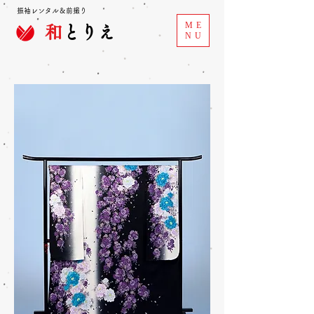
振袖レンタル＆前撮り
ME
和
とりえ
NU