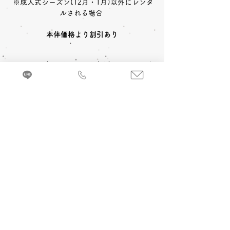
 ※成人式シーズン(12月・1月)以外にレンタ
本体価格より割引あり
〈レンタルセット内容〉
中振袖
長襦袢
帯
草履
〈予約状況〉
2027年成人式 ご予約：◎可
バッグ
ショール
小物一式
〈オプション料金〉
2028年成人式 ご予約：◎可
A 成人式当日 着付け＆ヘアメイク
振袖を着るのに必要な小物などが全てセット
追加￥33,000
-(税込)
になったレンタルセットです。
来店・試着ご予約
B 当日成人式写真撮影 (着付け＆ヘアメイ
ク付)
2カット 六切写真台紙仕上げ ￥74,800
-(税
込)～
C 前撮り写真撮影 (着付け＆ヘアメイク付)