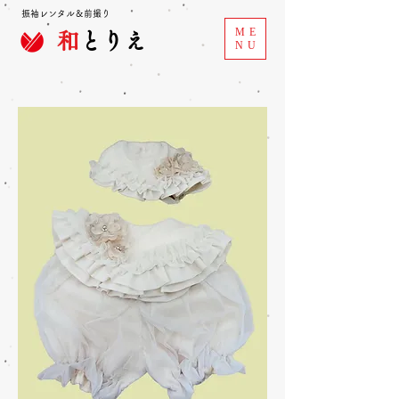
振袖レンタル＆前撮り
ME
和
とりえ
NU