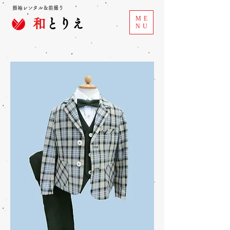
振袖レンタル＆前撮り
ME
和
とりえ
NU