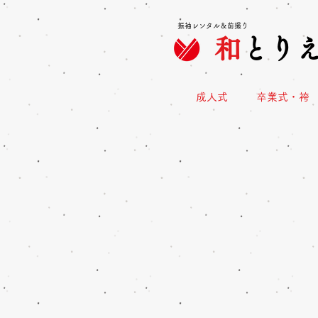
振袖レンタル＆前撮り
和
とり
成人式
卒業式・袴