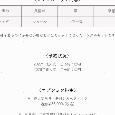
中振袖
長襦袢
帯
草履
バッグ
ショール
小物一式
袖を着るのに必要な小物などが全てセットになったレンタルセットです
〈予約状況〉
2027年成人式 ご予約：◎可
2028年成人式 ご予約：◎可
〈オプション料金〉
A 成人式当日 着付け＆ヘアメイク
追加￥33,000
-(税込)
B 当日成人式写真撮影 (着付け＆ヘアメイク付)