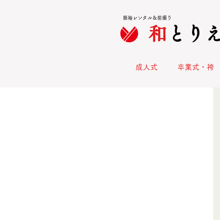
振袖レンタル＆前撮り
和
とり
成人式
卒業式・袴