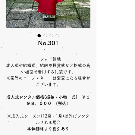
No.301
レッド無地
成人式や結婚式、結納や授賞式など格式の高
い場面で着用する礼装です。
※帯等のコーディネートは変更になる場合が
ございます。
成人式レンタル価格(振袖・小物一式) ￥１
９８，０００-（税込）
※成人式シーズン(12月・1月)以外にレンタ
ルされる場合
本体価格より割引あり