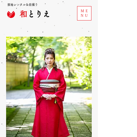
振袖レンタル＆前撮り
ME
和
とりえ
NU