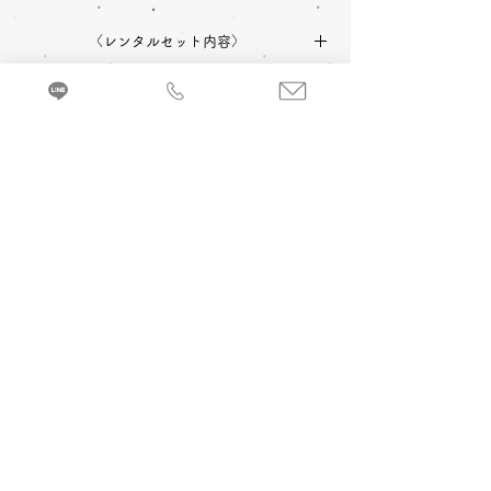
〈レンタルセット内容〉
中振袖
長襦袢
帯
草履
〈予約状況〉
2027年成人式 ご予約：×不可
バッグ
ショール
小物一式
〈オプション料金〉
2028年成人式 ご予約：◎可
A 成人式当日 着付け＆ヘアメイク
振袖を着るのに必要な小物などが全てセット
追加￥33,000
-(税込)
になったレンタルセットです。
来店・試着ご予約
B 当日成人式写真撮影 (着付け＆ヘアメイ
ク付)
2カット 六切写真台紙仕上げ ￥74,800
-(税
込)～
C 前撮り写真撮影 (着付け＆ヘアメイク付)
＋成人式当日 着付け＆ヘアメイク
3カット 六切写真台紙仕上げ ￥110,000
-(税
込) ～
京都・振袖レンタル＆前撮り「和とりえ」
603-8053 京都府京都市北区上賀茂岩ケ垣内町96 エヌプラド2F