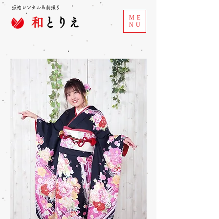
振袖レンタル＆前撮り
ME
和
とりえ
NU