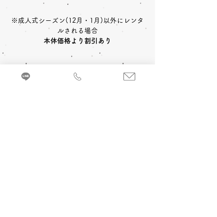
※成人式シーズン(12月・1月)以外にレンタ
ルされる場合
本体価格より割引あり
〈レンタルセット内容〉
中振袖
長襦袢
帯
草履
〈予約状況〉
2027年成人式 ご予約：◎可
バッグ
ショール
小物一式
〈オプション料金〉
2028年成人式 ご予約：◎可
A 成人式当日 着付け＆ヘアメイク
振袖を着るのに必要な小物などが全てセット
追加￥33,000
-(税込)
になったレンタルセットです。
来店・試着ご予約
B 当日成人式写真撮影 (着付け＆ヘアメイ
ク付)
2カット 六切写真台紙仕上げ ￥74,800
-(税
込)～