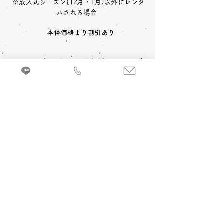
 ※成人式シーズン(12月・1月)以外にレンタ
本体価格より割引あり
〈レンタルセット内容〉
中振袖
長襦袢
帯
草履
〈予約状況〉
2027年成人式 ご予約：◎可
バッグ
ショール
小物一式
〈オプション料金〉
2028年成人式 ご予約：◎可
A 成人式当日 着付け＆ヘアメイク
振袖を着るのに必要な小物などが全てセット
追加￥33,000
-(税込)
になったレンタルセットです。
来店・試着ご予約
B 当日成人式写真撮影 (着付け＆ヘアメイ
ク付)
2カット 六切写真台紙仕上げ ￥74,800
-(税
込)～
C 前撮り写真撮影 (着付け＆ヘアメイク付)