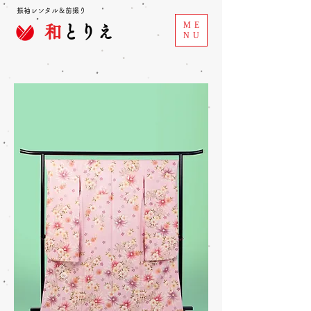
振袖レンタル＆前撮り
ME
和
とりえ
NU