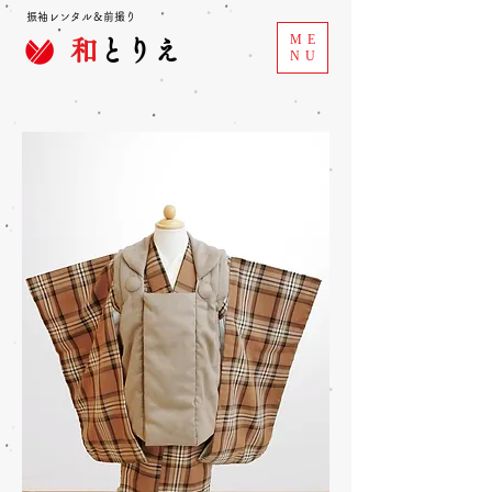
振袖レンタル＆前撮り
ME
和
とりえ
NU