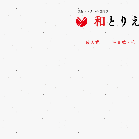
振袖レンタル＆前撮り
和
とり
成人式
卒業式・袴