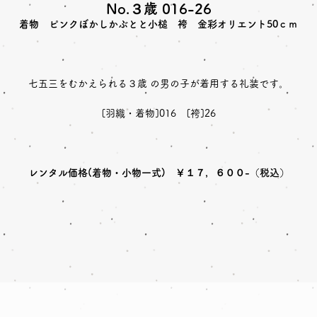
No.３歳 016-26
着物 ピンクぼかしかぶとと小槌 袴 金彩オリエント50ｃｍ
七五三をむかえられる３歳 の男の子が着用する礼装です。
[羽織・着物]016 [袴]26
レンタル価格(着物・小物一式) ￥１７，６００-（税込）