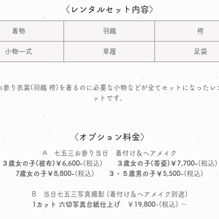
〈レンタルセット内容〉
着物
羽織
袴
小物一式
草履
足袋
お参り衣裳(羽織 袴)を着るのに必要な小物などが全てセットになったレ
ットです。
〈オプション料金〉
A 七五三お参り当日 着付け＆ヘアメイク
３歳女の子(被布)￥6,600-
(税込)
３歳女の子(帯姿)￥7,700-
(税込)
7歳女の子￥8,800-
(税込)
３・５歳男の子￥5,500-
(税込)
B 当日七五三写真撮影 (着付け＆ヘアメイク別途)
1カット 六切写真台紙仕上げ
￥
19,800
-(税込) ～