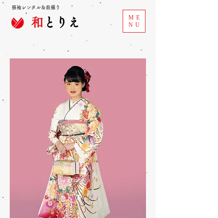
振袖レンタル＆前撮り
ME
和
とりえ
NU