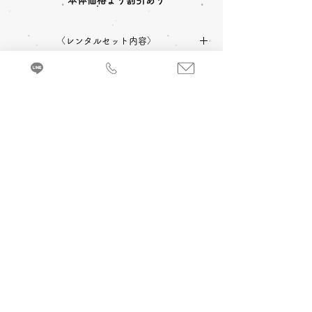
本体価格より割引あり
〈レンタルセット内容〉
中振袖(長伸
長襦袢
帯
草
〈予約状況〉
用)
履
2027年成人式 ご予約：◎可
〈オプション料金〉
2028年成人式 ご予約：◎可
バッグ
ショー
小物一
ル
式
A 成人式当日 着付け＆ヘアメイク
追加￥33,000
-(税込)
来店・試着ご予約
《振袖サイズ表記について》
B 当日成人式写真撮影 (着付け＆ヘアメイ
長伸用…身長165cm以上の方に無理なくお召
ク付)
し頂けるサイズです
2カット 六切写真台紙仕上げ ￥74,800
-(税
込)～
振袖を着るのに必要なものがすべてセットに
なったベーシックレンタルセットです。
C 前撮り写真撮影 (着付け＆ヘアメイク付)
＋成人式当日 着付け＆ヘアメイク
3カット 六切写真台紙仕上げ ￥110,000
-(税
込) ～
京都・振袖レンタル＆前撮り「和とりえ」