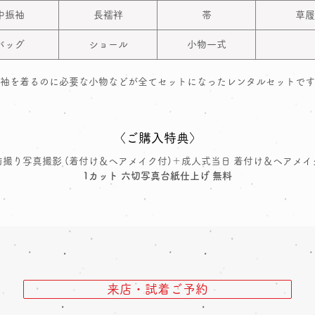
中振袖
長襦袢
帯
草履
バッグ
ショール
小物一式
袖を着るのに必要な小物などが全てセットになったレンタルセットです
〈ご購入特典〉
前撮り写真撮影 (着付け＆ヘアメイク付)＋成人式当日 着付け＆ヘアメイ
1カット 六切写真台紙仕上げ 無料
来店・試着ご予約