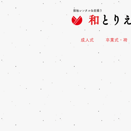
振袖レンタル＆前撮り
和
とり
成人式
卒業式・袴