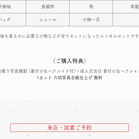
中振袖
長襦袢
帯
草履
バッグ
ショール
小物一式
袖を着るのに必要な小物などが全てセットになったレンタルセットです
〈ご購入特典〉
前撮り写真撮影 (着付け＆ヘアメイク付)＋成人式当日 着付け＆ヘアメイ
1カット 六切写真台紙仕上げ 無料
来店・試着ご予約