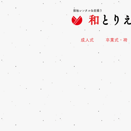
振袖レンタル＆前撮り
和
とり
成人式
卒業式・袴