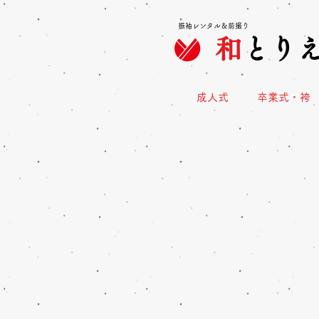
振袖レンタル＆前撮り
和
とり
成人式
卒業式・袴