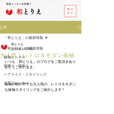
振袖レンタル＆前撮り
ME
和
とりえ
NU
記事
「和とりえ」の最新情報
和とりえ
「和とりえ」の最新情報
2021年1月21日
大人気！レトロ＆モダン振袖
振袖レンタル
いつも「
和
とりえ」のブログをご覧頂きあり
前撮り・後撮り
がとうございます。
ヘアメイク・スタイリング
七五三レンタル
振袖の柄の中でも大人気の、レトロ＆モダン
な振袖スタイリングをご紹介します＊