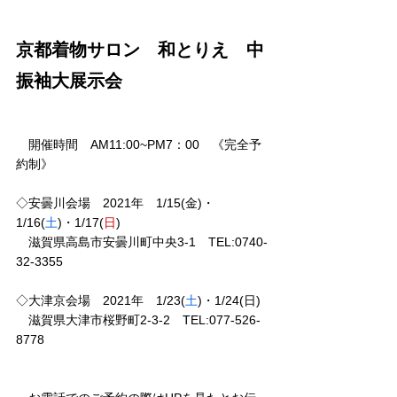
京都着物サロン　和とりえ　中
振袖大展示会　
　開催時間　AM11:00~PM7：00　《完全予
約制》
◇安曇川会場　2021年　1/15(金)・
1/16(
土
)・1/17(
日
)
　滋賀県高島市安曇川町中央3-1　TEL:0740-
32-3355
◇大津京会場　2021年　1/23(
土
)・1/24(
日
)
　滋賀県大津市桜野町2-3-2　TEL:077-526-
8778