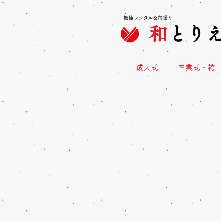
振袖レンタル＆前撮り
和
とり
成人式
卒業式・袴